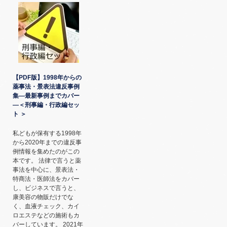
【PDF版】1998年からの
薬事法・景表法違反事例
集―最新事例までカバー
―＜刑事編・行政編セッ
ト ＞
私どもが保有する1998年
から2020年までの違反事
例情報を集めたのがこの
本です。 法律で言うと薬
事法を中心に、景表法・
特商法・医師法をカバー
し、ビジネスで言うと、
康美容の物販だけでな
く、血液チェック、カイ
ロエステなどの施術もカ
バーしています。 2021年