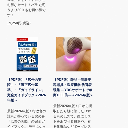
お得なセット！バラで買
うより30％もお買い得で
す！
19,250円(税込)
【PDF版】「広告の実
【PDF版】雑品・健康美
際」・「適正広告基
容器具・医療機器 代替表
準」・「ガイドライン」
現集 ―YDCサポートで年
完全ガイドブック＜2026
商1000倍―＜2026年版＞
年版＞
最新2026年版！口から摂
最新2026年版！行政官の
取したり肌に塗ったりす
誰もが持っている虎の巻
るもの以外で、顔にミス
「広告の実際」の完全ガ
トを浴びせる機器や、着
イドブック。 廃刊になっ
る化粧品などボーダレス