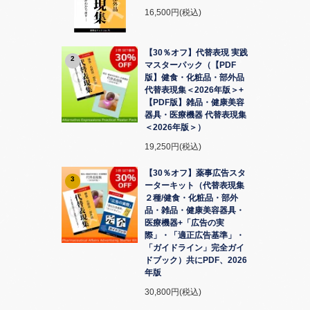
16,500円(税込)
【30％オフ】代替表現 実践
2
マスターパック（【PDF
版】健食・化粧品・部外品
代替表現集＜2026年版＞+
【PDF版】雑品・健康美容
器具・医療機器 代替表現集
＜2026年版＞）
19,250円(税込)
【30％オフ】薬事広告スタ
3
ーターキット（代替表現集
２種/健食・化粧品・部外
品・雑品・健康美容器具・
医療機器+「広告の実
際」・「適正広告基準」・
「ガイドライン」完全ガイ
ドブック）共にPDF、2026
年版
30,800円(税込)