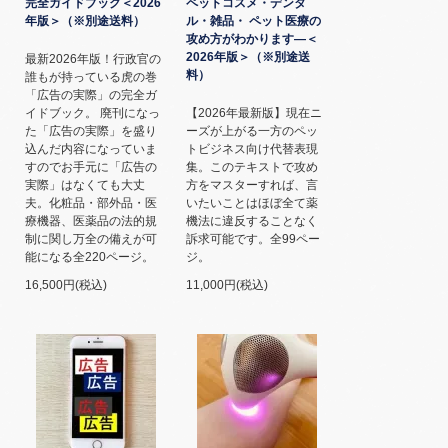
完全ガイドブック＜2026
ペットコスメ・デンタ
年版＞（※別途送料）
ル・雑品・ ペット医療の
攻め方がわかります―＜
2026年版＞（※別途送
最新2026年版！行政官の
料）
誰もが持っている虎の巻
「広告の実際」の完全ガ
イドブック。 廃刊になっ
【2026年最新版】現在ニ
た「広告の実際」を盛り
ーズが上がる一方のペッ
込んだ内容になっていま
トビジネス向け代替表現
すのでお手元に「広告の
集。このテキストで攻め
実際」はなくても大丈
方をマスターすれば、言
夫。化粧品・部外品・医
いたいことはほぼ全て薬
療機器、医薬品の法的規
機法に違反することなく
制に関し万全の備えが可
訴求可能です。全99ペー
能になる全220ページ。
ジ。
16,500円(税込)
11,000円(税込)