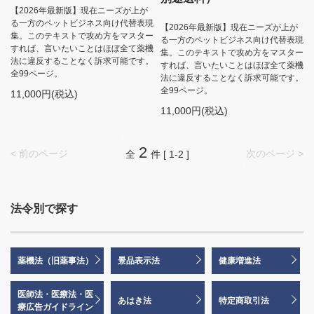
【2026年最新版】現在ニーズが上が
る一方のペットビジネス向け代替表現
【2026年最新版】現在ニーズが上が
集。このテキストで攻め方をマスター
る一方のペットビジネス向け代替表現
すれば、言いたいことはほぼ全て薬機
集。このテキストで攻め方をマスター
法に違反することなく訴求可能です。
すれば、言いたいことはほぼ全て薬機
全99ページ。
法に違反することなく訴求可能です。
全99ページ。
11,000円(税込)
11,000円(税込)
2
< 前のページ
次のページ >
全
件 [ 1-2 ]
法令別で探す
薬機法（旧薬事法）
景品表示法
健康増進法
医師法・医療法・医
あはき法
特定商取引法
療広告ガイドライン