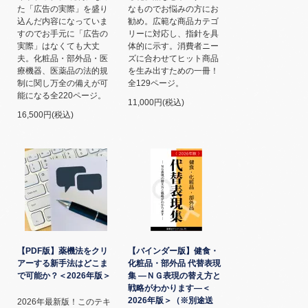
た「広告の実際」を盛り
なものでお悩みの方にお
込んだ内容になっていま
勧め。広範な商品カテゴ
すのでお手元に「広告の
リーに対応し、指針を具
実際」はなくても大丈
体的に示す。消費者ニー
夫。化粧品・部外品・医
ズに合わせてヒット商品
療機器、医薬品の法的規
を生み出すための一冊！
制に関し万全の備えが可
全129ページ。
能になる全220ページ。
11,000円(税込)
16,500円(税込)
【PDF版】薬機法をクリ
【バインダー版】健食・
アーする新手法はどこま
化粧品・部外品 代替表現
で可能か？＜2026年版＞
集 ―ＮＧ表現の替え方と
戦略がわかります―＜
2026年版＞（※別途送
2026年最新版！このテキ