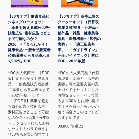
【30％オフ】健康食品ビ
【30％オフ】薬事広告ス
ジネスグロースセット
ターターキット（代替表
「薬事を超える成分広告･
現集２種/健食・化粧品・
技術広告･素材広告はどこ
部外品・雑品・健康美容
まで可能なのか？
器具・医療機器+「広告の
2026」+「まるわかり！
実際」・「適正広告基
健康食品･一般食品販売者
準」・「ガイドライン」
必携/薬事から食品表示ま
完全ガイドブック）共に
で2025」PDF
PDF、2026年版
YDC大人気商品「【PDF
YDCの大人気商品「代替
版】まるわかり！健康食
表現集」２種と「広告の
品・一般食品販売者必携
実際」等の重要文書の完
／ 薬事から食品表示まで
全ガイドをセットにした
＜2025年版＞ 」と
お得なセット！バラで買
「【PDF版】薬事を超え
うより30％もお買い得で
る成分広告・技術広告・
す！何を買ったらいいか
素材広告はどこまで可能
迷う場合はこのセットが
なのか？＜2026月分年版
おすすめです
＞ 」をセットにしたお得
30,800円(税込)
なセット！バラで買うよ
り30％もお買い得です！