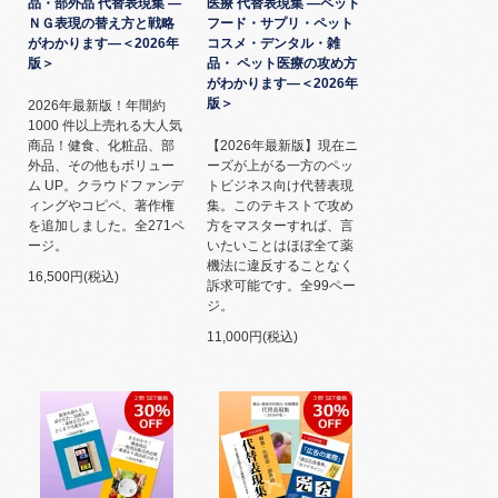
品・部外品 代替表現集 ―
医療 代替表現集 ―ペット
ＮＧ表現の替え方と戦略
フード・サプリ・ペット
がわかります―＜2026年
コスメ・デンタル・雑
版＞
品・ ペット医療の攻め方
がわかります―＜2026年
版＞
2026年最新版！年間約
1000 件以上売れる大人気
商品！健食、化粧品、部
【2026年最新版】現在ニ
外品、その他もボリュー
ーズが上がる一方のペッ
ム UP。クラウドファンデ
トビジネス向け代替表現
ィングやコピペ、著作権
集。このテキストで攻め
を追加しました。全271ペ
方をマスターすれば、言
ージ。
いたいことはほぼ全て薬
機法に違反することなく
16,500円(税込)
訴求可能です。全99ペー
ジ。
11,000円(税込)