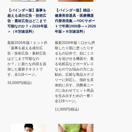
【バインダー版】薬事を
【バインダー版】雑品・
超える成分広告・技術広
健康美容器具・医療機器
告・素材広告はどこまで
代替表現集 ―YDCサポー
可能なのか？＜2026年版
トで年商1000倍―＜2026
＞（※別途送料）
年版＞※別途送料）
最新2026年版！ヒット作
最新2026年版！口から摂
「薬事を超える成分広
取したり肌に塗ったりす
告・技術広告・素材広告
るもの以外で、顔にミス
はどこまで可能なの
トを浴びせる機器や、着
か？」に新たな内容を追
る化粧品などボーダレス
加した最新テキストで
なものでお悩みの方にお
す。全118ページ。
勧め。広範な商品カテゴ
リーに対応し、指針を具
33,000円(税込)
体的に示す。消費者ニー
ズに合わせてヒット商品
を生み出すための一冊！
全129ページ。
11,000円(税込)