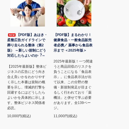
【PDF版】あはき・
【PDF版】まるわかり！
柔整広告ガイドラインで
健康食品・一般食品販売
葬り去られる整体（第2
者必携／ 薬事から食品表
版） ～新しい規制にどう
示まで ＜2025年版＞
対応したらよいのか︖～
2025年最新版！一つ間違
【2025年最新版】整体ビ
うと商品回収のリスクを
ジネスの広告にどう向き
負うことになる「食品表
合え良いかをわかりやす
示」。に食品表示法が出
く示した本書は規制の概
て以来、この分野の整
要を示し、壊滅的打撃を
備・新規制発足が目まぐ
回避するにはどうしたら
るしく行われており「薬
よいかを具体的に示しま
機法」と併せて学ぶ必要
す。整体ビジネス関係者
があります。全139ペー
必読。
ジ。
10,000円(税込)
11,000円(税込)