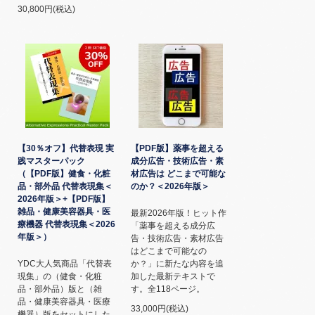
30,800円(税込)
【30％オフ】代替表現 実
【PDF版】薬事を超える
践マスターパック
成分広告・技術広告・素
（【PDF版】健食・化粧
材広告は どこまで可能な
品・部外品 代替表現集＜
のか？＜2026年版＞
2026年版＞+【PDF版】
雑品・健康美容器具・医
最新2026年版！ヒット作
療機器 代替表現集＜2026
「薬事を超える成分広
年版＞）
告・技術広告・素材広告
はどこまで可能なの
YDC大人気商品「代替表
か？」に新たな内容を追
現集」の（健食・化粧
加した最新テキストで
品・部外品）版と（雑
す。全118ページ。
品・健康美容器具・医療
33,000円(税込)
機器）版をセットにした