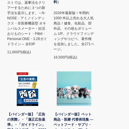
料）
ストでは、薬事法をクリ
アーするために３つの新
手法を提示します。～N-
2026年最新版！年間約
NOSE・アミノインデッ
1000 件以上売れる大人気
クス・非医療機器型 オキ
商品！健食、化粧品、部
シパルスメーター・妊活
外品、その他もボリュー
おりものシート・Fitbit・
ム UP。クラウドファンデ
Personal ONE・3.28ガイ
ィングやコピペ、著作権
ドライン～ 全63P
を追加しました。全271ペ
ージ。
11,000円(税込)
16,500円(税込)
【バインダー版】「広告
【バインダー版】ペット
の実際」・「適正広告基
商品・医療 代替表現集 ―
準」・「ガイドライン」
ペットフード・サプリ・